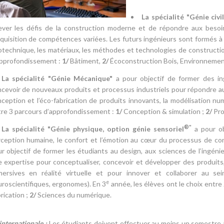
La spécialité "
Génie civi
ever les défis de la construction moderne et de répondre aux besoi
cquisition de compétences variées. Les futurs ingénieurs sont formés à 
technique, les matériaux, les méthodes et technologies de construct
approfondissement :
1/
Bâtiment,
2/
Écoconstruction Bois, Environnemen
La spécialité "
Génie Mécanique"
a pour objectif de former des in
cevoir de nouveaux produits et processus industriels pour répondre au
ception et l’éco-fabrication de produits innovants, la modélisation nu
re 3 parcours d’approfondissement :
1/
Conception & simulation ;
2/
Pro
®"
La spécialité "
Génie physique, option génie sensoriel
a pour ob
ception humaine, le confort et l’émotion au cœur du processus de concep
r objectif de former les étudiants au design, aux sciences de l’ingéni
 expertise pour conceptualiser, concevoir et développer des produits,
ersives en réalité virtuelle et pour innover et collaborer au sein 
e
roscientifiques, ergonomes). En 3
année, les élèves ont le choix entr
rication ;
2/
Sciences du numérique.
internationale :
Les étudiants doivent effectuer au moins un semestre à