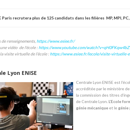
 Paris recrutera plus de 125 candidats dans les filières MP, MPI, PC,
s de renseignements,
https://www.esiee.fr/
 une vidéo de l'école :
https://www.youtube.com/watch?v=qH0FKqw4bZ
la visite virtuelle de l’école :
https://www.esiee.fr/lecole/visite-virtuelle-e
le Lyon ENISE
Centrale Lyon ENISE est l’éco
accréditée par le ministère de
la commission des titres d’in
de Centrale Lyon.
L’Ecole form
génie mécanique
et le
génie 