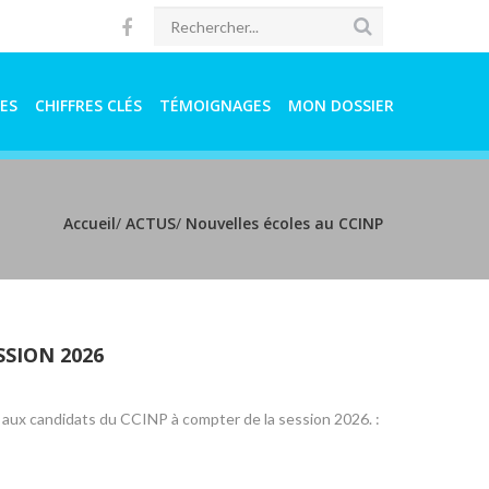
ES
CHIFFRES CLÉS
TÉMOIGNAGES
MON DOSSIER
Accueil
/
ACTUS
/
Nouvelles écoles au CCINP
SSION 2026
aux candidats du CCINP à compter de la session 2026. :