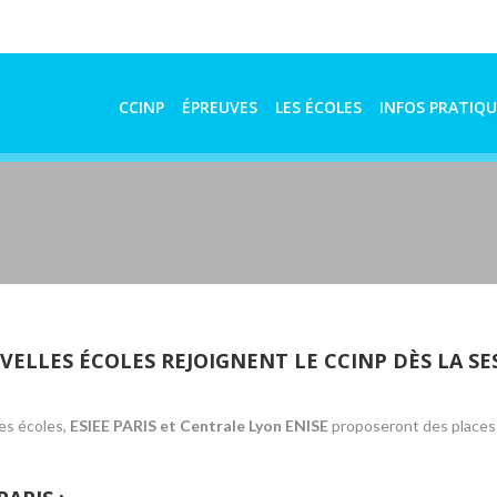
CCINP
ÉPREUVES
LES ÉCOLES
INFOS PRATIQU
VELLES ÉCOLES REJOIGNENT LE CCINP DÈS LA SE
es écoles,
ESIEE PARIS et Centrale Lyon ENISE
proposeront des places 