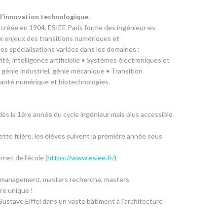
e l’innovation technologique.
 créée en 1904, ESIEE Paris forme des ingénieur·es
x enjeux des transitions numériques et
s spécialisations variées dans les domaines :
té, intelligence artificielle • Systèmes électroniques et
 génie industriel, génie mécanique • Transition
 Santé numérique et biotechnologies.
dès la 1ère année du cycle ingénieur mais plus accessible
ette filière, les élèves suivent la première année sous
rnet de l’école (
https://www.esiee.fr/)
: management, masters recherche, masters
dre unique !
ustave Eiffel dans un vaste bâtiment à l’architecture