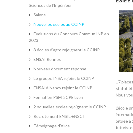
ESIEE 
Sciences de l'Ingénieur
Salons
Nouvelles écoles au CCINP
Evolutions du Concours Commun INP en
2023
3 écoles d'agro rejoignent le CCINP
ENSAI Rennes
Nouveau document réponse
Le groupe INSA rejoint le CCINP
17 places
ENSAIA Nancy rejoint le CCINP
statut ét
Nous vous
Formation PSM à CPE Lyon
2 nouvelles écoles rejoignent le CCINP
L’école 
internat
Recrutement ENSIL-ENSCI
Située à 
Témoignage d'Alice
futuriste