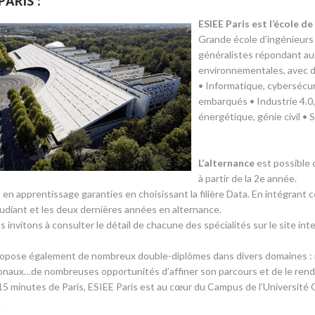
PARIS :
ESIEE Paris est l’école d
Grande école d’ingénieurs
généralistes répondant au
environnementales, avec de
• Informatique, cybersécuri
embarqués • Industrie 4.0,
énergétique, génie civil •
L’alternance
est possible 
à partir de la 2e année.
 en apprentissage garanties en choisissant la filière Data. En intégrant c
udiant et les deux dernières années en alternance.
 invitons à consulter le détail de chacune des spécialités sur le site inte
propose également de nombreux double-diplômes dans divers domaines 
ionaux…de nombreuses opportunités d’affiner son parcours et de le ren
15 minutes de Paris, ESIEE Paris est au cœur du Campus de l’Université G
.