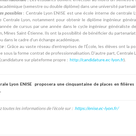
académique (semestre ou double diplôme) dans une université partenair
es possibles
: Centrale Lyon ENISE est une école interne de centrale Ly
 Centrale Lyon, notamment pour obtenir le diplôme ingénieur générali
 année de cursus par une année dans le cycle ingénieur généraliste d
, Mines Saint-Étienne. Ils ont la possibilité de bénéficier du partenaria
ou dans le cadre d’un échange académique.
ce
: Grâce au vaste réseau d’entreprises de l’École, les élèves ont la po
e sous la forme contrat de professionnalisation. D’autre part, Centrale
(candidature sur plateforme propre :
http://candidature.ec-lyon.fr
).
rale Lyon ENISE proposera une cinquantaine de places en filières
.
 toutes les informations de l’école sur :
https://enise.ec-lyon.fr/