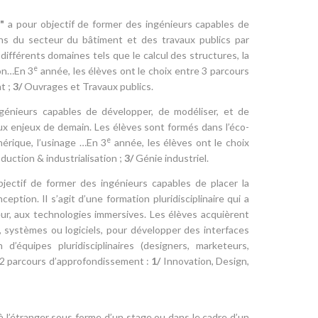
l"
a pour objectif de former des ingénieurs capables de
ns du secteur du bâtiment et des travaux publics par
différents domaines tels que le calcul des structures, la
e
ion…En 3
année, les élèves ont le choix entre 3 parcours
t ;
3/
Ouvrages et Travaux publics.
génieurs capables de développer, de modéliser, et de
x enjeux de demain. Les élèves sont formés dans l’éco-
e
mérique, l’usinage …En 3
année, les élèves ont le choix
duction & industrialisation ;
3/
Génie industriel.
jectif de former des ingénieurs capables de placer la
tion. Il s’agit d’une formation pluridisciplinaire qui a
eur, aux technologies immersives. Les élèves acquièrent
 systèmes ou logiciels, pour développer des interfaces
d’équipes pluridisciplinaires (designers, marketeurs,
e 2 parcours d’approfondissement :
1/
Innovation, Design,
 l’étranger sous forme d’un stage ou dans le cadre d’un