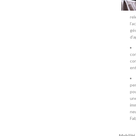
rel
l’a
géo
d’
con
con
ent
per
pou
une
imm
neu
Fab
Mobilité 