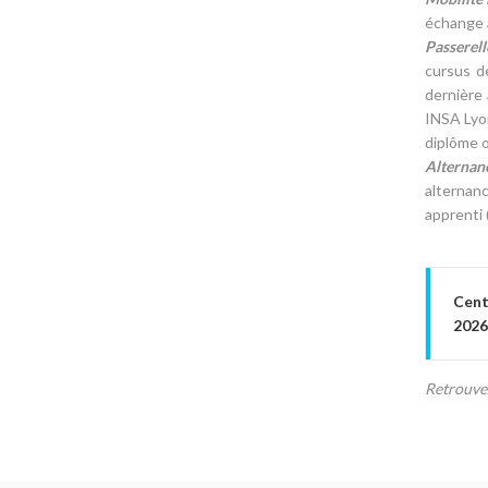
échange 
Passerell
cursus de
dernière
INSA Lyon
diplôme 
Alternan
alternanc
apprenti 
Cent
2026
Retrouvez