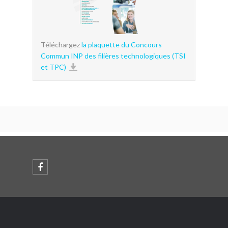
Téléchargez
la plaquette du Concours
Commun INP des filières technologiques (TSI
et TPC)