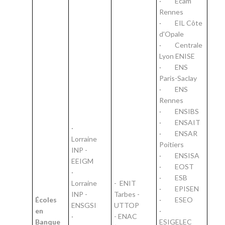
· Ecam
Rennes
· EIL Côte
d'Opale
· Centrale
Lyon ENISE
· ENS
Paris-Saclay
· ENS
Rennes
· ENSIBS
· ENSAIT
·
· ENSAR
Lorraine
Poitiers
INP -
· ENSISA
EEIGM
· EOST
·
· ESB
Lorraine
- ENIT
· EPISEN
INP -
Tarbes -
Écoles
· ESEO
ENSGSI
UTTOP
en
·
·
- ENAC
Banque
ESIGELEC