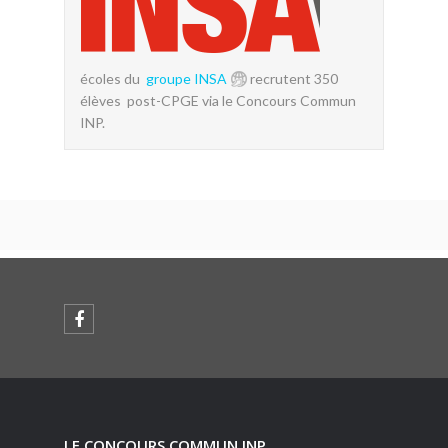
écoles du
groupe INSA
recrutent 350
élèves post-CPGE via le Concours Commun
INP.
LE CONCOURS COMMUN INP