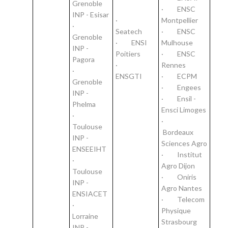
Grenoble
· ENSC
INP - Esisar
·
Montpellier
·
Seatech
· ENSC
Grenoble
· ENSI
Mulhouse
INP -
Poitiers
· ENSC
Pagora
·
Rennes
·
ENSGTI
· ECPM
Grenoble
· Engees
INP -
· Ensil -
Phelma
Ensci Limoges
·
·
Toulouse
Bordeaux
INP -
Sciences Agro
ENSEEIHT
· Institut
·
Agro Dijon
Toulouse
· Oniris
INP -
Agro Nantes
ENSIACET
· Telecom
·
Physique
Lorraine
Strasbourg
INP -