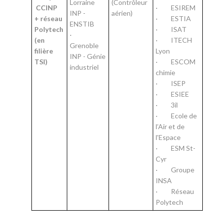
Lorraine
(Contrôleur
CCINP
· ESIREM
INP -
aérien)
+ réseau
· ESTIA
ENSTIB
Polytech
· ISAT
·
(en
· ITECH
Grenoble
filière
Lyon
INP - Génie
TSI)
· ESCOM
industriel
chimie
· ISEP
· ESIEE
· 3il
· Ecole de
l’Air et de
l'Espace
· ESM St-
Cyr
· Groupe
INSA
· Réseau
Polytech