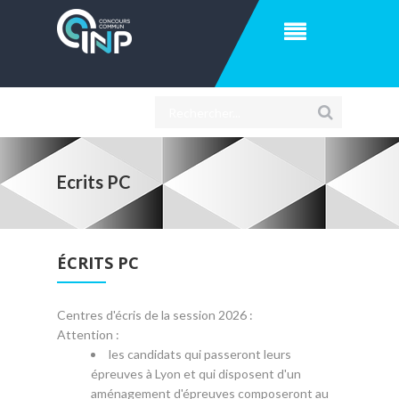
Ecrits PC
ÉCRITS PC
Centres d'écris de la session 2026 :
Attention :
les candidats qui passeront leurs
épreuves à Lyon et qui disposent d'un
aménagement d'épreuves composeront au