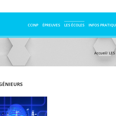
CCINP
ÉPREUVES
LES ÉCOLES
INFOS PRATIQU
Accueil
/
LES
NGÉNIEURS