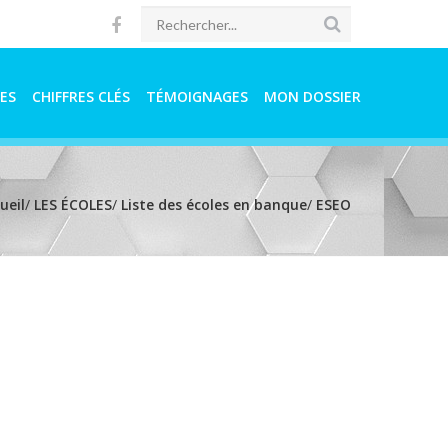
ES
CHIFFRES CLÉS
TÉMOIGNAGES
MON DOSSIER
ueil
/
LES ÉCOLES
/
Liste des écoles en banque
/
ESEO