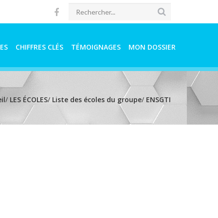
ES
CHIFFRES CLÉS
TÉMOIGNAGES
MON DOSSIER
il
/
LES ÉCOLES
/
Liste des écoles du groupe
/
ENSGTI