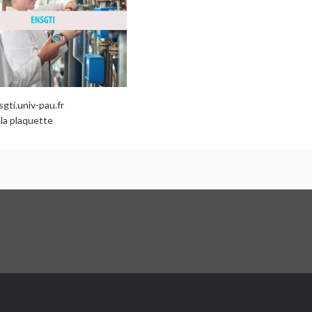
sgti.univ-pau.fr
 la plaquette